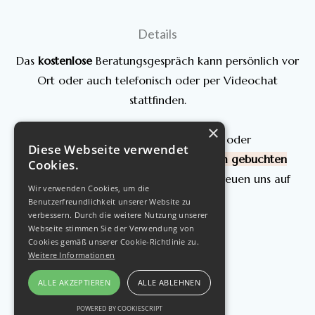
Details
Das
kostenlose
Beratungsgespräch kann persönlich vor
Ort oder auch telefonisch oder per Videochat
stattfinden.
×
Bei Buchung einer Behandlung oder
Diese Webseite verwendet
Kontrolluntersuchung
komm bitte zum gebuchten
Cookies.
Terminzeitpunkt in unsere Praxis.
Wir freuen uns auf
Wir verwenden Cookies, um die
Dich!
Benutzerfreundlichkeit unserer Website zu
verbessern. Durch die weitere Nutzung unserer
Webseite stimmen Sie der Verwendung von
Cookies gemäß unserer Cookie-Richtlinie zu.
Weitere Informationen
ALLE AKZEPTIEREN
ALLE ABLEHNEN
POWERED BY COOKIESCRIPT