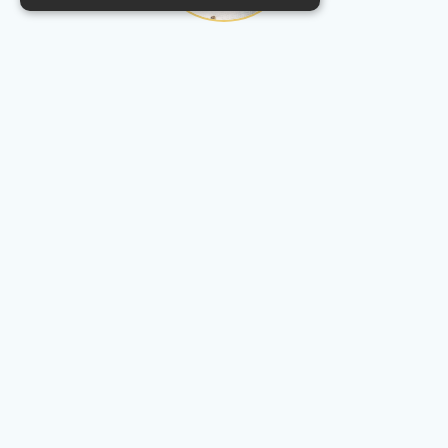
Du sprichst mit
Nalan Kittner- unserer Ärztin
Dauer
15 min
Beratungsgespräch
30 min
Behandlung
30 min
Kontrolluntersuchung